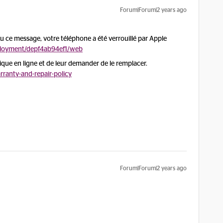
Forum|Forum|2 years ago
 vu ce message, votre téléphone a été verrouillé par Apple
eployment/depf4ab94ef1/web
ue en ligne et de leur demander de le remplacer.
ranty-and-repair-policy
Forum|Forum|2 years ago