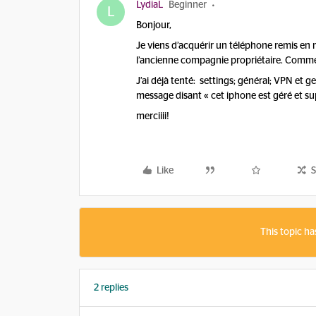
LydiaL
Beginner
L
Bonjour,
Je viens d’acquérir un téléphone remis en m
l’ancienne compagnie propriétaire. Commen
J’ai déjà tenté: settings; général; VPN et ges
message disant « cet iphone est géré et su
merciiii!
Like
S
This topic ha
2 replies