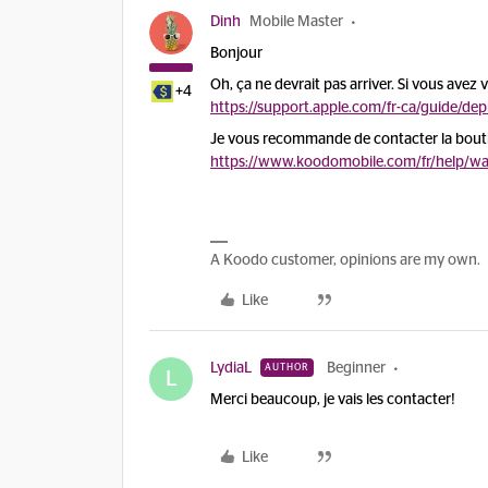
Dinh
Mobile Master
Bonjour
Oh, ça ne devrait pas arriver. Si vous avez
+4
https://support.apple.com/fr-ca/guide/d
Je vous recommande de contacter la boutiq
https://www.koodomobile.com/fr/help/war
A Koodo customer, opinions are my own.
Like
LydiaL
Beginner
AUTHOR
L
Merci beaucoup, je vais les contacter!
Like