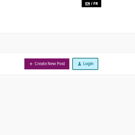
EN
/
FR
Create New Post
Login