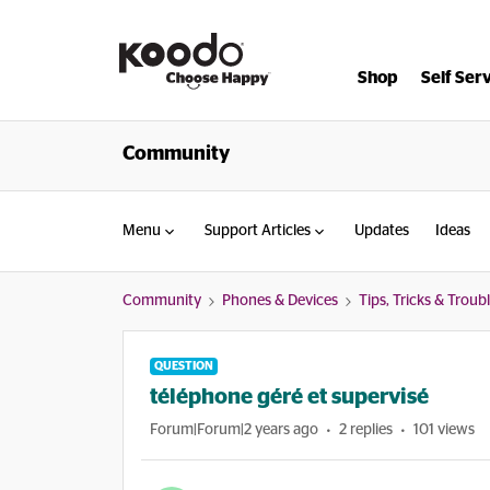
Shop
Self Ser
Community
Menu
Support Articles
Updates
Ideas
Community
Phones & Devices
Tips, Tricks & Trou
QUESTION
téléphone géré et supervisé
Forum|Forum|2 years ago
2 replies
101 views