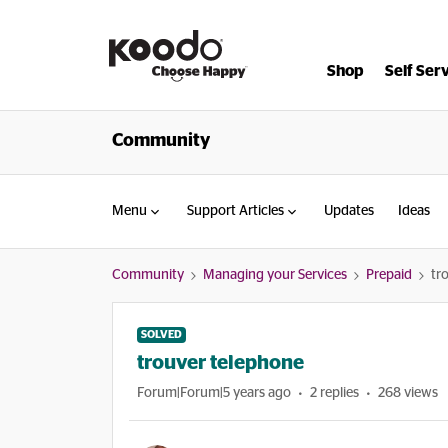
Shop
Self Ser
Community
Menu
Support Articles
Updates
Ideas
Community
Managing your Services
Prepaid
tr
SOLVED
trouver telephone
Forum|Forum|5 years ago
2 replies
268 views