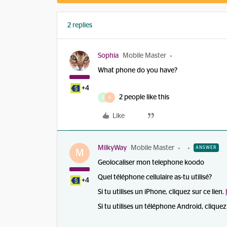
2 replies
Sophia
Mobile Master
What phone do you have?
+4
2 people like this
D
R
Like
MilkyWay
Mobile Master
ANSWER
M
Geolocaliser mon telephone koodo
Quel téléphone cellulaire as-tu utilisé?
+4
Si tu utilises un iPhone, cliquez sur ce lien.
Si tu utilises un téléphone Android, cliquez 