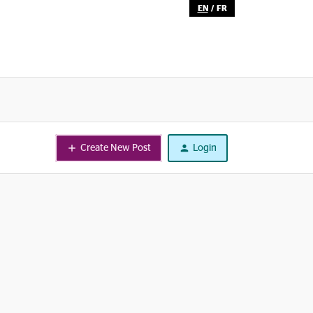
EN
/
FR
Create New Post
Login