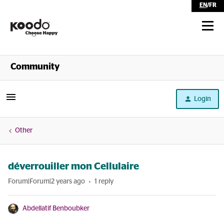
EN
/
FR
Shop
Community
Self Serve
Login
Help
Other
déverrouiller mon Cellulaire
Forum|Forum|2 years ago
1 reply
Abdellatif Benboubker