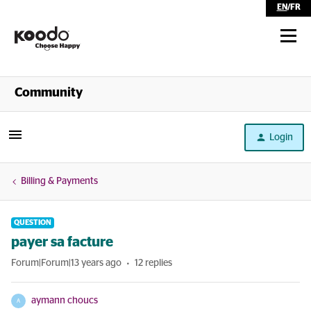
EN
/
FR
Shop
Community
Self Serve
Login
Help
Billing & Payments
QUESTION
payer sa facture
Forum|Forum|13 years ago
12 replies
aymann choucs
A